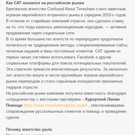
Как CAT оказался на российском рынке
Британское агентство Confused About Timeshare стало заметным
игроком европейского вторичного рынка в середине 2010-х годов.
В отличие от старейших компаний отрасли, оно сделало ставку
на то, что тогда казалось революционным подходом, — активное
продвижение через социальные сети.
В то время большинство агентств по перепродаже продолжали
полагаться на традиционные методы: специализированные сайты,
печатные издания и базы постоянных клиентов. CAT одним из
первых начал системно использовать Facebook и другие
социальные платформы для поиска потенциальных покупателей.
Эта стратегия принесла впечатляющие результаты. За несколько
лет агентство вошло в число крупнейших игроков европейского
рынка перепродаж и стало серьёзным конкурентом признанных
лидеров отрасли.
На российском рынке компания получила известность благодаря
сотрудничеству с местными партнёрами –
Курортной Линии
Помощи
https://www.timesharehelpline.expert
, обеспечивавшими
сопровождение русскоязычных клиентов и помощь в проведении
сделок.
Почему агентство ушло