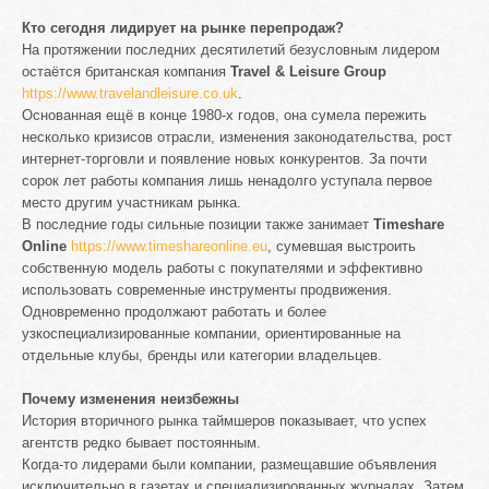
Кто сегодня лидирует на рынке перепродаж?
На протяжении последних десятилетий безусловным лидером
остаётся британская компания
Travel & Leisure Group
https://www.travelandleisure.co.uk
.
Основанная ещё в конце 1980-х годов, она сумела пережить
несколько кризисов отрасли, изменения законодательства, рост
интернет-торговли и появление новых конкурентов. За почти
сорок лет работы компания лишь ненадолго уступала первое
место другим участникам рынка.
В последние годы сильные позиции также занимает
Timeshare
Online
https://www.timeshareonline.eu
, сумевшая выстроить
собственную модель работы с покупателями и эффективно
использовать современные инструменты продвижения.
Одновременно продолжают работать и более
узкоспециализированные компании, ориентированные на
отдельные клубы, бренды или категории владельцев.
Почему изменения неизбежны
История вторичного рынка таймшеров показывает, что успех
агентств редко бывает постоянным.
Когда-то лидерами были компании, размещавшие объявления
исключительно в газетах и специализированных журналах. Затем