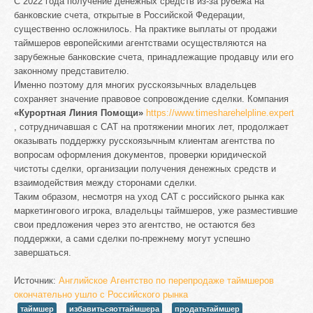
С 2022 года получение денежных средств из-за рубежа на
банковские счета, открытые в Российской Федерации,
существенно осложнилось. На практике выплаты от продажи
таймшеров европейскими агентствами осуществляются на
зарубежные банковские счета, принадлежащие продавцу или его
законному представителю.
Именно поэтому для многих русскоязычных владельцев
сохраняет значение правовое сопровождение сделки. Компания
«Курортная Линия Помощи»
https://www.timesharehelpline.expert
, сотрудничавшая с CAT на протяжении многих лет, продолжает
оказывать поддержку русскоязычным клиентам агентства по
вопросам оформления документов, проверки юридической
чистоты сделки, организации получения денежных средств и
взаимодействия между сторонами сделки.
Таким образом, несмотря на уход CAT с российского рынка как
маркетингового игрока, владельцы таймшеров, уже разместившие
свои предложения через это агентство, не остаются без
поддержки, а сами сделки по-прежнему могут успешно
завершаться.
Источник:
Английское Агентство по перепродаже таймшеров
окончательно ушло с Российского рынка
таймшер
избавитьсяоттаймшера
продатьтаймшер