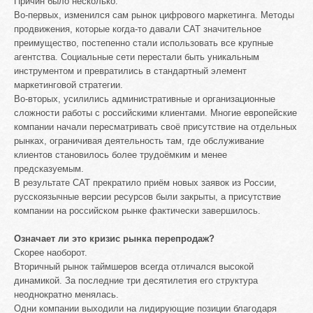
Причин было несколько.
Во-первых, изменился сам рынок цифрового маркетинга. Методы
продвижения, которые когда-то давали CAT значительное
преимущество, постепенно стали использовать все крупные
агентства. Социальные сети перестали быть уникальным
инструментом и превратились в стандартный элемент
маркетинговой стратегии.
Во-вторых, усилились административные и организационные
сложности работы с российскими клиентами. Многие европейские
компании начали пересматривать своё присутствие на отдельных
рынках, ограничивая деятельность там, где обслуживание
клиентов становилось более трудоёмким и менее
предсказуемым.
В результате CAT прекратило приём новых заявок из России,
русскоязычные версии ресурсов были закрыты, а присутствие
компании на российском рынке фактически завершилось.
Означает ли это кризис рынка перепродаж?
Скорее наоборот.
Вторичный рынок таймшеров всегда отличался высокой
динамикой. За последние три десятилетия его структура
неоднократно менялась.
Одни компании выходили на лидирующие позиции благодаря