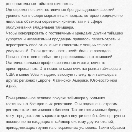
дополнительные таймшер комплексы.
Одновременно сами гостиничные бренды задавали высокий
уровень как в сфере маркетинга и продаж, которые традиционно
являлись объектом серьёзной критики, так и в сфере
обслуживания владельцев таймшера.
Чтобы конкурировать с гостиничными брендами другим таймшер
курортам и независимым продавцам пришлось пересмотреть и
перестроить своё отношение к клиентам с хищнического в
услужливый. Такая деятельность несёт больше расходов.
Произошёл отсев слабых, не профессиональных компаний.
Остались сильные профессиональные игроки, клиенто-
ориентированные. Это помогло само очистке рынка таймшера в
США в конце 90ых и задало высокую планку для таймшера в
других регионах (Европе, Латинской Америке, Юго-восточной
Азии).
Принципиальное отличие покупки таймшера у больших
гостиничных брендов в их репутации. Они подчинены строгим
регламентам гостиничного бизнеса. Так же гостиничные бренды
могут предоставлять кроме отдыха внутри своей таймшер группы
посещение не входящих в таймшер систему других отелей,
принадлежащих группе на специальных условиях. Таким образом