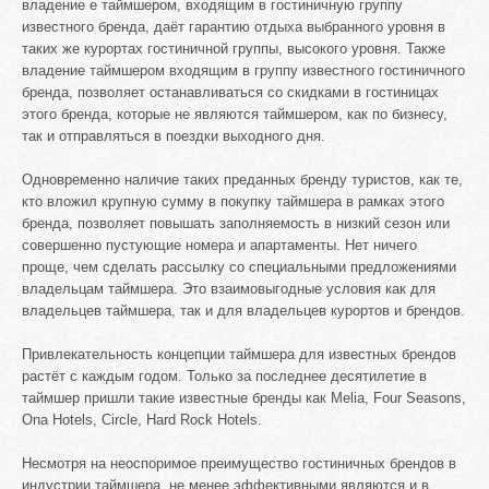
владение е таймшером, входящим в гостиничную группу
известного бренда, даёт гарантию отдыха выбранного уровня в
таких же курортах гостиничной группы, высокого уровня. Также
владение таймшером входящим в группу известного гостиничного
бренда, позволяет останавливаться со скидками в гостиницах
этого бренда, которые не являются таймшером, как по бизнесу,
так и отправляться в поездки выходного дня.
Одновременно наличие таких преданных бренду туристов, как те,
кто вложил крупную сумму в покупку таймшера в рамках этого
бренда, позволяет повышать заполняемость в низкий сезон или
совершенно пустующие номера и апартаменты. Нет ничего
проще, чем сделать рассылку со специальными предложениями
владельцам таймшера. Это взаимовыгодные условия как для
владельцев таймшера, так и для владельцев курортов и брендов.
Привлекательность концепции таймшера для известных брендов
растёт с каждым годом. Только за последнее десятилетие в
таймшер пришли такие известные бренды как Melia, Four Seasons,
Ona Hotels, Circle, Hard Rock Hotels.
Несмотря на неоспоримое преимущество гостиничных брендов в
индустрии таймшера, не менее эффективными являются и в