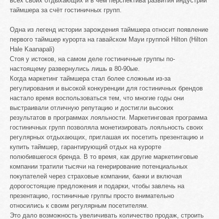
всех своих отдыхающих и в чем перспектива развития индустрии
таймшера за счёт гостиничных групп.
Одна из легенд истории зарождения таймшера относит появление
первого таймшер курорта на гавайском Мауи группой Hilton (Hilton
Hale Kaanapali)
Стоя у истоков, на самом деле гостиничные группы по-
настоящему развернулись лишь в 80-90ые.
Когда маркетинг таймшера стал более сложным из-за
регулирования и высокой конкуренции для гостиничных брендов
настало время воспользоваться тем, что многие годы они
выстраивали отличную репутацию и достигли высоких
результатов в программах лояльности. Маркетинговая программа
гостиничных групп позволяла монетизировать лояльность своих
регулярных отдыхающих, приглашая их посетить презентацию и
купить таймшер, гарантирующий отдых на курорте
полюбившегося бренда. В то время, как другие маркетинговые
компании тратили тысячи на генерирование потенциальных
покупателей через страховые компании, банки и включая
дорогостоящие предложения и подарки, чтобы завлечь на
презентацию, гостиничные группы просто внимательно
относились к своим регулярным посетителям.
Это дало возможность увеличивать количество продаж, строить