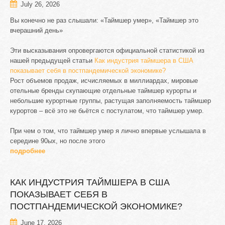
July 26, 2026
Вы конечно не раз слышали: «Таймшер умер», «Таймшер это
вчерашний день»
Эти высказывания опровергаются официальной статистикой из
нашей предыдущей статьи
Как индустрия таймшера в США
показывает себя в постпандемической экономике?
Рост объемов продаж, исчисляемых в миллиардах, мировые
отельные бренды скупающие отдельные таймшер курорты и
небольшие курортные группы, растущая заполняемость таймшер
курортов – всё это не бьётся с постулатом, что таймшер умер.
При чем о том, что таймшер умер я лично впервые услышала в
середине 90ых, но после этого
подробнее
КАК
ИНДУСТРИЯ
ТАЙМШЕРА
В
США
ПОКАЗЫВАЕТ
СЕБЯ
В
ПОСТПАНДЕМИЧЕСКОЙ
ЭКОНОМИКЕ?
June 17, 2026