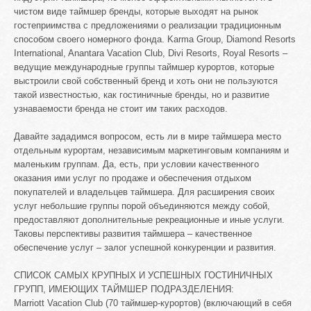
чистом виде таймшер бренды, которые выходят на рынок
гостеприимства с предложениями о реализации традиционным
способом своего номерного фонда. Karma Group, Diamond Resorts
International, Anantara Vacation Club, Divi Resorts, Royal Resorts –
ведущие международные группы таймшер курортов, которые
выстроили свой собственный бренд и хоть они не пользуются
такой известностью, как гостиничные бренды, но и развитие
узнаваемости бренда не стоит им таких расходов.
Давайте зададимся вопросом, есть ли в мире таймшера место
отдельным курортам, независимым маркетинговым компаниям и
маленьким группам. Да, есть, при условии качественного
оказания ими услуг по продаже и обеспечения отдыхом
покупателей и владельцев таймшера. Для расширения своих
услуг небольшие группы порой объединяются между собой,
предоставляют дополнительные рекреационные и иные услуги.
Таковы перспективы развития таймшера – качественное
обеспечение услуг – залог успешной конкуренции и развития.
СПИСОК САМЫХ КРУПНЫХ И УСПЕШНЫХ ГОСТИНИЧНЫХ
ГРУПП, ИМЕЮЩИХ ТАЙМШЕР ПОДРАЗДЕЛЕНИЯ:
Marriott Vacation Club (70 таймшер-курортов) (включающий в себя