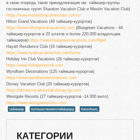
в свою очередь такие принадлежащие им таймшер-группы
гостиничных групп Sharaton Vacation Club и Westin Vacation Club)
https://www.marriottvacationclubs.com/s/
Hilton Grand Vacations (49 таймшер-курортов)
https://www.hiltongrandvacations.com
(
Bluegreen
Vacations
-
44
таймшер-курортов в 20 штатов и более 220,000 владельцев
таймшеров)
https://www.bluegreenvacations.com/#gref
Hayatt Residence Club (19 таймшер-курортов)
https://www.hyattvacationclub.com/home
Holiday Inn Club Vacations (26 таймшер-курортов)
https://www.holidayinnclub.com
Wyndham Destinations (125 таймшер-курортов)
https://www.wyndhamdestinations.com
Disney Vacation Club (20 таймшер-курортов)
https://disneyvacationclub.disney.go.com
Westgate Resorts (27 таймшер-курортов -14.000 вилл)
https://www.westgateresorts.com
таймшер
путешествияпотаймшеру
timeshare,
КАТЕГОРИИ