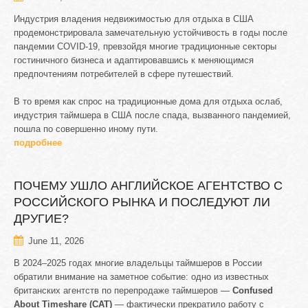
Индустрия владения недвижимостью для отдыха в США
продемонстрировала замечательную устойчивость в годы после
пандемии COVID-19, превзойдя многие традиционные секторы
гостиничного бизнеса и адаптировавшись к меняющимся
предпочтениям потребителей в сфере путешествий.
В то время как спрос на традиционные дома для отдыха ослаб,
индустрия таймшера в США после спада, вызванного пандемией,
пошла по совершенно иному пути.
подробнее
ПОЧЕМУ
УШЛО
АНГЛИЙСКОЕ
АГЕНТСТВО
С
РОССИЙСКОГО
РЫНКА
И
ПОСЛЕДУЮТ
ЛИ
ДРУГИЕ?
June 11, 2026
В 2024–2025 годах многие владельцы таймшеров в России
обратили внимание на заметное событие: одно из известных
британских агентств по перепродаже таймшеров —
Confused
About Timeshare (CAT)
— фактически прекратило работу с